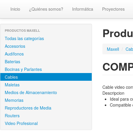
Inicio
¿Quiénes somos?
Informática
Proyectores
Prod
PRODUCTOS MAXELL
Todas las categorías
Accesorios
Maxell
/
Cab
Audífonos
Baterias
COMP
Bocinas y Parlantes
Cables
Maletas
Cable video co
Medios de Almacenamiento
Descripcion
Ideal para c
Memorias
Compatible 
Reproductores de Media
Routers
Video Profesional