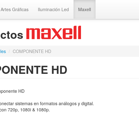
Artes Gráficas
Iluminación Led
Maxell
uctos
les
/
COMPONENTE HD
ONENTE HD
mponente HD
onectar sistemas en formatos análogos y digital.
con 720p, 1080i & 1080p.