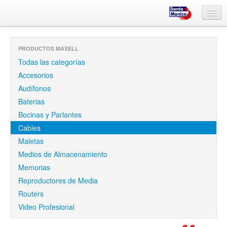
Inicio
PRODUCTOS MAXELL
¿Quiénes somos?
Todas las categorías
Informática
Accesorios
Audífonos
Proyectores
Baterias
Artes Gráficas
Bocinas y Parlantes
Cables
Iluminación Led
Maletas
Medios de Almacenamiento
Maxell
Memorias
Reproductores de Media
Routers
Video Profesional