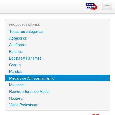
Inicio
PRODUCTOS MAXELL
¿Quiénes somos?
Todas las categorías
Informática
Accesorios
Audífonos
Proyectores
Baterias
Artes Gráficas
Bocinas y Parlantes
Cables
Iluminación Led
Maletas
Medios de Almacenamiento
Maxell
Memorias
Reproductores de Media
Routers
Video Profesional