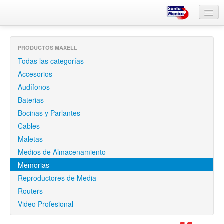
Inicio
PRODUCTOS MAXELL
¿Quiénes somos?
Todas las categorías
Informática
Accesorios
Audífonos
Proyectores
Baterias
Artes Gráficas
Bocinas y Parlantes
Cables
Iluminación Led
Maletas
Medios de Almacenamiento
Maxell
Memorias
Reproductores de Media
Routers
Video Profesional